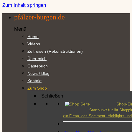
Zum Inhalt springen
pfälzer-burgen.de
Menü
Home
Videos
Zeitreisen (Rekonstruktionen)
Über mich
Gästebuch
News / Blog
Kontakt
Zum Shop
Schließen
Shop-Ei
Startpunkt für Ihr Shoppi
zur Firma, das Sortiment, Highlights u