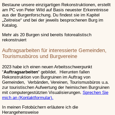
Bestaune unsere einzigartigen Rekonstruktionen, erstellt
Neu-Wolfstei
am PC von Peter Wild auf Basis neuester Erkenntnisse
aus der Burgenforschung. Du findest sie im Kapitel
„Zeitreise“ und bei der jeweils besprochenen Burg im
Neudahn
–
Katalog.
Mehr als 20 Burgen sind bereits fotorealistisch
rekonstruiert
Neuleiningen
Dürkheim
Auftragsarbeiten für interessierte Gemeinden,
Tourismusbüros und Burgvereine
Neuscharfen
2023 habe ich einen neuen Arbeitsschwerpunkt
Weinstraße
“
Auftragsarbeiten
“ gebildet. Hierunten fallen
Rekonstruktion von Burgruinen im Auftrag von
Gemeinden, Verbänden, Vereinen, Tourismusbüros u.a.
Ramburg
–
zur touristischen Aufwertung der heimischen Burgruinen
Weinstraße
mit computergestützten Visualisierungen.
Sprechen Sie
mich an (Kontaktformular).
Scharfenber
In meinen Fotobüchern erläutere ich die
Weinstraße
Herangehensweise