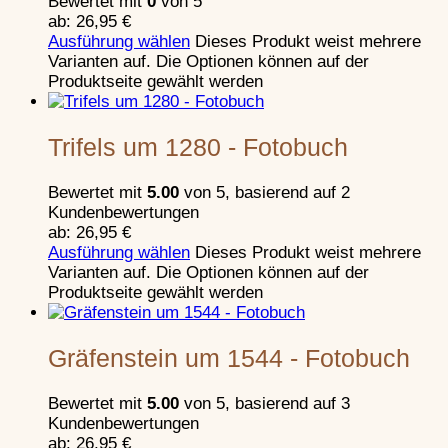
Bewertet mit
0
von 5
Angriff d u r c h das Tor
ab:
26,95
€
D u r ch die Mauer
Ausführung wählen
Dieses Produkt weist mehrere
Ü b e r die Mauer
Varianten auf. Die Optionen können auf der
U n t e r der Mauer
Produktseite gewählt werden
Der Gegenangriff (Ausfall)
Zerstörungsarten
Mit Pulverwaffen gegen Burgen
Trifels um 1280 - Fotobuch
Schließen
Revolutionierung der Kampfführung
Bewertet mit
5.00
von 5, basierend auf
2
Früher Einsatz von Steinbüchsen
Kundenbewertungen
Weiterentwicklung in der Maximilianisch
ab:
26,95
€
Zeitgenössische Waffen
Ausführung wählen
Dieses Produkt weist mehrere
Varianten auf. Die Optionen können auf der
Schließen
Produktseite gewählt werden
Gräfenstein um 1544 - Fotobuch
Belagerungs
Bewertet mit
5.00
von 5, basierend auf
3
Hochmittelalter
Kundenbewertungen
ab:
26,95
€