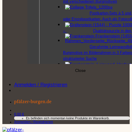
mit verschiedenen Burgmotiven
Postkarten-Sets à 5 und 
oder Einzelpostkarten. Auch als Fotocol
–
Qualitätspuzzle in de
Gerahmte Leinwandbil
Burgmotive im Bilderrahmen in 3 Farben
strukturierter Suche
Leinwandbilder (unge
Close
Ungerahmte Bilder auf L
30x20x2cm, 45x30x2cm, 60x40x2cm, 
Anmelden / Registrieren
– Souvenirs
–
Souvenir
pfälzer-burgen.de
Berwartstein – Souven
0,00
€
Es befinden sich momentan keine Produkte im Warenkorb.
Produktsortiment zur Fe
Anmelden / Registrieren
Berwartstein