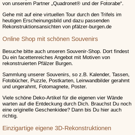
Landeck
–
von unserem Partner „Quadronet® und der Fotorabe“.
Weinstraße
Gehe mit auf eine virtuellen Tour durch den Trifels im
heutigen Erscheinungsbild und dazu passenden
Rekonstruktionsansichten von pfälzer-burgen.de
Lichtenberg
Online Shop mit schönen Souvenirs
Lindelbrunn
Besuche bitte auch unseren Souvenir-Shop. Dort findest
Weinstraße
Du ein facettenreiches Angebot mit Motiven von
rekonstruierten Pfälzer Burgen.
Madenburg
Sammlung unserer Souvenirs, so z.B. Kalender, Tassen,
Weinstraße
Fotobücher, Puzzle, Postkarten, Leinwandbilder gerahmt
und ungerahmt, Fotomagnete, Poster.
Viele schöne Deko-Artikel für die eigenen vier Wände
Meistersel (
warten auf die Entdeckung durch Dich. Brauchst Du noch
Südliche Weinstraße
eine originelle Geschenkidee? Dann bis Du hier auch
richtig.
Nanstein
–
Einzigartige eigene 3D-Rekonstruktionen