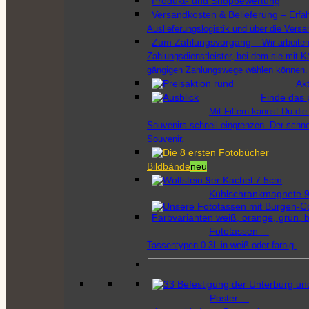
Produkt- und Shopbewertung
Versandkosten & Belieferung
–
Erfa
Auslieferungslogistik und über die Vers
Zum Zahlungsvorgang
–
Wir arbeit
Zahlungsdienstleister, bei dem sie mit K
gängigen Zahlungswege wählen können.
Ak
Finde das 
Mit Filtern kannst Du die
Souvenirs schnell eingrenzen. Der schn
Souvenir.
Bildbände
neu
Kühlschrankmagnete 9
Fototassen
–
Tassentypen 0.3L in weiß oder farbig.
Poster
–