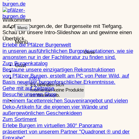
Blumenstein – Souveni
Produktsortiment zur Fe
Willkommen
auf pfälzer-burgen.de, der Burgenseite mit Tiefgang.
Menü
Dahner Schlösser – So
Schau Dir unsere Intro-Slideshow an und gewinne einen
Produktsortiment zu Bur
Überblick.
Menü
Tanstein
Erlebe die Pfälzer Burgenwelt
Burgenkatalog Pfalz
in unseren ausführlichlichen Burgpräsentationen, wie sie
Close
Drachenfels – Souveni
ansonsten nur in der Fachliteratur zu finden sind.
Schließen
Produktsortiment zur Bu
Zum Burgenkatalog
Gast
Bestaune unsere einzigartigen Rekonstruktionen
Falkenburg – Souveni
von Pfälzer Burgen, erstellt am PC von Peter Wild, auf
0,00
€
Produktsortiment zur Fa
Alt-Wolfstein
Basis neuester burgenforschlicher Erkenntnisse.
Es befinden sich
Gehe mit auf Zeitreise
momentan keine Produkte
Falkenstein – Souveni
Besuche unseren Shop
im Warenkorb.
Produktsortiment zur Bu
mit einem facettenreichen Souvenirangebot und vielen
Altdahn
–
Deko-Artikeln für die eigenen vier Wände und
Frankenstein – Souven
außergewönlichen Geschenkideen
Zum Sortiment
Berwartstein
Erlebe Burgen im virtuellen 360° Panorama
Gräfenstein – Souveni
präsentiert von unserem Partner "Quadronet ® und der
Produktsortiment zur Bu
Fotorabe"