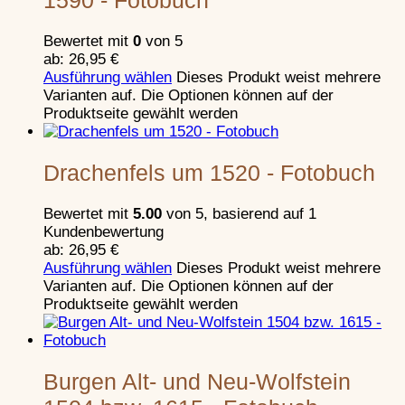
Burgenkunde
Schließen
Bewertet mit
0
von 5
Vorbemerkungen
ab:
26,95
€
Burgenbau in der Pfalz
Ausführung wählen
Dieses Produkt weist mehrere
Über das Recht, Burgen zu bauen
Varianten auf. Die Optionen können auf der
Zur Burgbautechnik im Mittelalter
Produktseite gewählt werden
Burgtypen
Sonderform: Die Felsenburg
Sonderform: Die Ganerbenburg
Drachenfels um 1520 - Fotobuch
Fliehburg als “frühe” Befestigungsform
Die salierzeitliche Turmburg
Bewertet mit
5.00
von 5, basierend auf
1
Die Burg in der Stauferzeit
Kundenbewertung
Ausbau zur “Kanonenburg”
ab:
26,95
€
Das Burgsterben in der Pfalz
Ausführung wählen
Dieses Produkt weist mehrere
Logbuch der Zerstörung von Burgen
Varianten auf. Die Optionen können auf der
Bauelemente Burg
Produktseite gewählt werden
Schließen
Bauelemente Vorbemerkungen
Wehrmauern (Überblick)
Burgen Alt- und Neu-Wolfstein
Ringmauer
Schildmauer