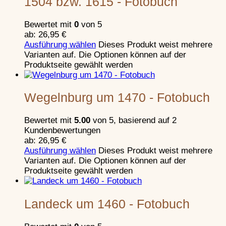
1504 bzw. 1615 - Fotobuch
Hoher Mantel (Mantelmauer)
Zwingermauer
Bewertet mit
0
von 5
Bergfried
ab:
26,95
€
Torbauten und Torsicherungen
Ausführung wählen
Dieses Produkt weist mehrere
Burggraben
Varianten auf. Die Optionen können auf der
Brunnen und Zisternen
Produktseite gewählt werden
Palas
Aborterker und Abortturm
Burgkapellen
Wegelnburg um 1470 - Fotobuch
Kampf um Burgen
Schließen
Bewertet mit
5.00
von 5, basierend auf
2
Burgenkampf im Hochmittelalter
Kundenbewertungen
Schließen
ab:
26,95
€
Ausführung wählen
Dieses Produkt weist mehrere
Vorbemerkungen zum Burgenkampf
Varianten auf. Die Optionen können auf der
Ausgangspunkt: Die Fehde
Produktseite gewählt werden
Ablauf einer Belagerung
Vorkehrungen in der Burg
Die Angriffstaktik
Landeck um 1460 - Fotobuch
Schließen
Annäherung an die Burg