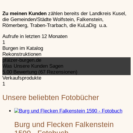
Zu meinen Kunden
zählen bereits der Landkreis Kusel,
Schlössel
–
die Gemeinden/Städte Wolfstein, Falkenstein,
Weinstraße
Römerberg, Traben-Trarbach, die KuLaDig u.a.
Aufrufe in letzten 12 Monaten
Spangenber
1
a.d.W.
Burgen im Katalog
Rekonstruktionen
pfälzer-burgen.de
Steinenschlo
Was Unsere Kunden Sagen
5.00 Bewertung
(67 Rezensionen)
Südwestpfalz
Verkaufsprodukte
1
Tanstein
–
Unsere beliebten Fotobücher
Trifels
–
Burg und Flecken Falkenstein
Wegelnburg
–
1590 - Fotobuch