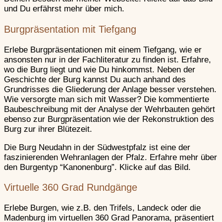
Falkenstein
und Du erfährst mehr über mich.
Rekonstruk
Donnersbergkreis
Neudahn – Souvenirs
Burgpräsentation mit Tiefgang
Produktsortiment zur K
1535.
Frankenstein
Erlebe Burgpräsentationen mit einem Tiefgang, wie er
Kaiserslautern
ansonsten nur in der Fachliteratur zu finden ist. Erfahre,
Neuleiningen – Souven
wo die Burg liegt und wie Du hinkommst. Neben der
Produktsortiment zur Bu
Geschichte der Burg kannst Du auch anhand des
Grafendahn
Grundrisses die Gliederung der Anlage besser verstehen.
Wie versorgte man sich mit Wasser? Die kommentierte
Schlösssel – Souvenir
Baubeschreibung mit der Analyse der Wehrbauten gehört
Produktsortiment zur Tu
ebenso zur Burgpräsentation wie der Rekonstruktion des
Gräfenstein
Burg zur ihrer Blütezeit.
Die Burg Neudahn in der Südwestpfalz ist eine der
Steinenschloss – Souv
Hardenburg
faszinierenden Wehranlagen der Pfalz. Erfahre mehr über
Produktsortiment zur Bu
den Burgentyp “Kanonenburg”. Klicke auf das Bild.
Hohenecken
Trifels – Souvenirs
–
Virtuelle 360 Grad Rundgänge
Kaiserslautern
Produktsortiment zur Rei
Erlebe Burgen, wie z.B. den Trifels, Landeck oder die
Souvenirs
Madenburg im virtuellen 360 Grad Panorama, präsentiert