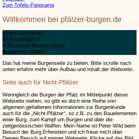
Blumenstein
Zum Trifels-Panorama
Hardenburg –Souvenir
Sortiment Hardenburg
Willkommen bei pfälzer-burgen.de
Dahner Schl
Burgen bei Dahn
Landeck – Souvenirs
pfälzer-burgen.de
Produktsortiment zur Bu
67
Rezensionen
Altdahn
–
Südwestpfalz
Was unsere Kunden sagen
Grafendahn
–
Südwestpfalz
Souvenirs
Bewertung:
5.00
/5
Tanstein
–
Südwestpfalz
Neudahn
–
Südwestpfalz
Das hat meine Burgenseite zu bieten. Bitte scrolle nach
Lindelbrunn – Souveni
unten erfahre mehr über Aufbau und Inhalt der Webseite.
Produktsortiment zur Bur
Drachenfels
Seite auch für Nicht-Pfälzer
Meistersel – Souvenirs
Produktsortiment zur Bur
Wenngleich die Burgen der Pfalz im Mittelpunkt dieser
Erfenstein
–
Webseite stehen, so gibt es doch eine Reihe von
allgemein gehaltenen Informationen zur Burgenkunde
Madenburg – Souveni
auch für die „Nicht-Pfälzer“, so z.B. zu den Bauelementen
Produktsortiment zur M
einer Burg, zum Kampf um Burgen und über die
Falkenburg
zeitgenössischen Waffen.
Mein Name ist Peter Wild beim
Neu-Wolfstein – Souve
Besuch der Burg Erfenstein und ich freue mich über
Produktsortiment Alt- un
Deinen Besuch auf meiner Webseite. Klicke auf das Bild