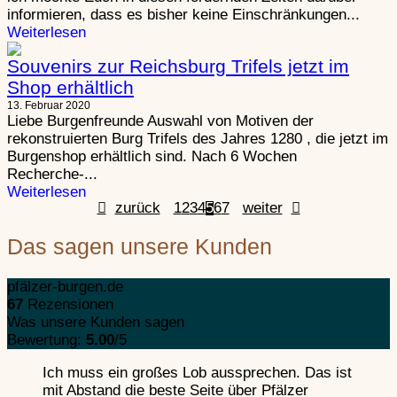
informieren, dass es bisher keine Einschränkungen...
Weiterlesen
Souvenirs zur Reichsburg Trifels jetzt im
Shop erhältlich
13. Februar 2020
Liebe Burgenfreunde Auswahl von Motiven der
rekonstruierten Burg Trifels des Jahres 1280 , die jetzt im
Burgenshop erhältlich sind. Nach 6 Wochen
Recherche-...
Weiterlesen
zurück
1
2
3
4
5
6
7
weiter
Das sagen unsere Kunden
pfälzer-burgen.de
67
Rezensionen
Was unsere Kunden sagen
Bewertung:
5.00
/5
Ich muss ein großes Lob aussprechen. Das ist
mit Abstand die beste Seite über Pfälzer