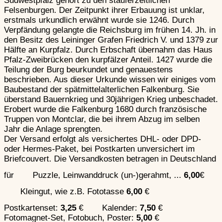
Südwestpfalz gehört zu den stauferzeitlichen
Ablauf einer Belagerung
D u r ch die Mauer
Felsenburgen. Der Zeitpunkt ihrer Erbauung ist unklar,
Vorkehrungen in der Burg
Ü b e r die Mauer
erstmals urkundlich erwähnt wurde sie 1246. Durch
Die Angriffstaktik
U n t e r der Mauer
Verpfändung gelangte die Reichsburg im frühen 14. Jh. in
Der Gegenangriff (Ausfall)
Schließen
den Besitz des Leininger Grafen Friedrich V. und 1379 zur
Zerstörungsarten
Annäherung an die Burg
Hälfte an Kurpfalz. Durch Erbschaft übernahm das Haus
Mit Pulverwaffen gegen Burgen
Angriff d u r c h das Tor
Pfalz-Zweibrücken den kurpfälzer Anteil. 1427 wurde die
Schließen
D u r ch die Mauer
Teilung der Burg beurkundet und genauestens
Ü b e r die Mauer
Revolutionierung der Kampfführung
beschrieben. Aus dieser Urkunde wissen wir einiges vom
U n t e r der Mauer
Früher Einsatz von Steinbüchsen
Baubestand der spätmittelalterlichen Falkenburg. Sie
Der Gegenangriff (Ausfall)
Weiterentwicklung in der Maximilianisch
überstand Bauernkrieg und 30jährigen Krieg unbeschadet.
Zerstörungsarten
Erobert wurde die Falkenburg 1680 durch französische
Zeitgenössische Waffen
Mit Pulverwaffen gegen Burgen
Truppen von Montclar, die bei ihrem Abzug im selben
Schließen
Jahr die Anlage sprengten.
Schließen
Der Versand erfolgt als versichertes DHL- oder DPD-
Revolutionierung der Kampfführung
oder Hermes-Paket, bei Postkarten unversichert im
Früher Einsatz von Steinbüchsen
Briefcouvert. Die Versandkosten betragen in Deutschland
Weiterentwicklung in der Maximilianischen Zeit
für
Puzzle, Leinwanddruck (un-)gerahmt, ...
6,00
€
Zeitgenössische Waffen
Belagerungs
Schließen
Hochmittelalter
Kleingut, wie z.B. Fototasse
6,00
€
Postkartenset:
3,25
€
Kalender:
7,50
€
Fotomagnet-Set, Fotobuch, Poster:
5,00
€