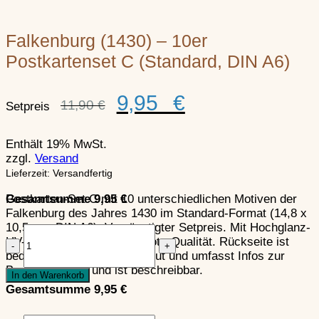
Scharfenberg
–
Schlössel
–
Südliche Weinstraße
Weinstraße
Falkenburg (1430) – 10er
Postkartenset C (Standard, DIN A6)
Schlössel
–
Spangenber
Weinstraße
a.d.W.
Ursprünglicher
Aktueller
9,95
€
11,90
€
Setpreis
Preis
Preis
war:
ist:
Spangenberg
–
11,90 €
9,95 €.
Steinenschlo
Neustadt a.d.W.
Enthält 19% MwSt.
Südwestpfalz
zzgl.
Versand
Lieferzeit: Versandfertig
Steinenschloss
–
Tanstein
–
Postkarten-Set C mit 10 unterschiedlichen Motiven der
Gesamtsumme
9,95
€
Südwestpfalz
Falkenburg des Jahres 1430 im Standard-Format (14,8 x
10,5 cm, DIN A6). Vergünstigter Setpreis. Mit Hochglanz-
Falkenburg
UV-Lack und in brillianter Foto-Qualität. Rückseite ist
(1430)
Trifels
–
Tanstein
–
bedruckt mit Postkartenlayout und umfasst Infos zur
-
Südwestpfalz
Burggeschichte und ist beschreibbar.
10er
In den Warenkorb
Postkartenset
Gesamtsumme
9,95
€
Wegelnburg
–
C
Burgenkunde
Trifels
–
(Standard,