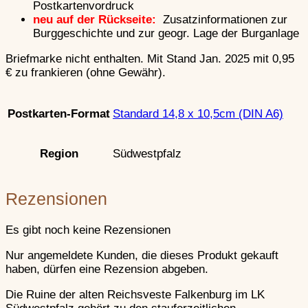
Zwingermauer
Schließen
Postkartenvordruck
Bergfried
neu auf der Rückseite:
Zusatzinformationen zur
Bauelemente Vorbemerkungen
Torbauten und Torsicherungen
Burggeschichte und zur geogr. Lage der Burganlage
Wehrmauern (Überblick)
Burggraben
Ringmauer
Briefmarke nicht enthalten. Mit Stand Jan. 2025 mit 0,95
Brunnen und Zisternen
Schildmauer
€ zu frankieren (ohne Gewähr).
Palas
Hoher Mantel (Mantelmauer)
Aborterker und Abortturm
Zwingermauer
Burgkapellen
Bergfried
Standard 14,8 x 10,5cm (DIN A6)
Postkarten-Format
Kampf um Burgen
Torbauten und Torsicherungen
Schließen
Burggraben
Brunnen und Zisternen
Südwestpfalz
Region
Burgenkampf im Hochmittelalter
Palas
Schließen
Aborterker und Abortturm
Burgkapellen
Vorbemerkungen zum Burgenkampf
Rezensionen
Ausgangspunkt: Die Fehde
Kampf um Burgen
Ablauf einer Belagerung
Schließen
Es gibt noch keine Rezensionen
Vorkehrungen in der Burg
Burgenkampf im Hochmittelalter
Die Angriffstaktik
Nur angemeldete Kunden, die dieses Produkt gekauft
Schließen
Schließen
haben, dürfen eine Rezension abgeben.
Vorbemerkungen zum Burgenkampf
Annäherung an die Burg
Die Ruine der alten Reichsveste Falkenburg im LK
Ausgangspunkt: Die Fehde
Angriff d u r c h das Tor