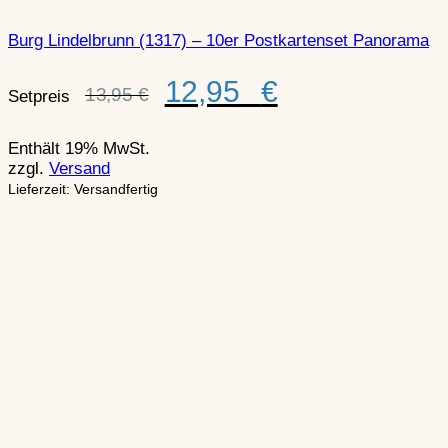
Burg Lindelbrunn (1317) – 10er Postkartenset Panorama
Ursprünglicher
Aktueller
12,95
€
13,95
€
Setpreis
Preis
Preis
war:
ist:
13,95 €
12,95 €.
Enthält 19% MwSt.
zzgl.
Versand
Lieferzeit: Versandfertig