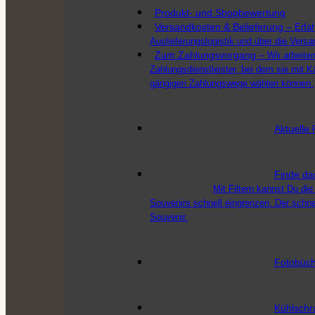
Produkt- und Shopbewertung
Versandkosten & Belieferung
–
Erfa
Auslieferungslogistik und über die Vers
Zum Zahlungsvorgang
–
Wir arbeit
Zahlungsdienstleister, bei dem sie mit K
gängigen Zahlungswege wählen können.
Aktuelle 
Finde da
Mit Filtern kannst Du die
Souvenirs schnell eingrenzen. Der schn
Souvenir.
Fotobüch
Kühlschr