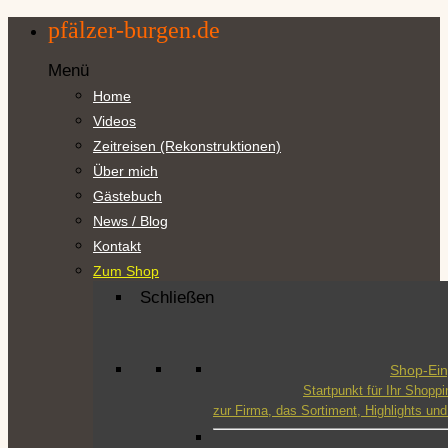
Zum
pfälzer-burgen.de
Inhalt
springen
Menü
Home
Videos
Zeitreisen (Rekonstruktionen)
Über mich
Gästebuch
News / Blog
Kontakt
Zum Shop
Schließen
Shop-Ei
Startpunkt für Ihr Shoppi
zur Firma, das Sortiment, Highlights u