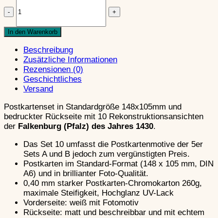
Falkenburg
Schließen
Weinstraße
DIN
(1430)
Vorbemerkungen
A6)
-
Burgenbau in der Pfalz
Menge
10er
In den Warenkorb
Wegelnburg
–
Über das Recht, Burgen zu bauen
Postkartenset
Südwestpfalz
Zur Burgbautechnik im Mittelalter
Beschreibung
C
Burgenkunde
Burgtypen
Zusätzliche Informationen
(Standard,
Sonderform: Die Felsenburg
Schließen
Rezensionen (0)
DIN
Sonderform: Die Ganerbenburg
Geschichtliches
A6)
Vorbemerkungen
Fliehburg als “frühe” Befestigungsform
Versand
Menge
Burgenbau in der Pfalz
Die salierzeitliche Turmburg
Über das Recht, Burgen zu bauen
Die Burg in der Stauferzeit
Postkartenset in Standardgröße 148x105mm und
Zur Burgbautechnik im Mittelalter
Ausbau zur “Kanonenburg”
bedruckter Rückseite mit 10 Rekonstruktionsansichten
Burgtypen
Das Burgsterben in der Pfalz
der
Falkenburg (Pfalz) des Jahres 1430
.
Sonderform: Die Felsenburg
Logbuch der Zerstörung von Burgen
Sonderform: Die Ganerbenburg
Das Set 10 umfasst die Postkartenmotive der 5er
Bauelemente Burg
Fliehburg als “frühe” Befestigungsform
Sets A und B jedoch zum vergünstigten Preis.
Schließen
Die salierzeitliche Turmburg
Postkarten im Standard-Format (148 x 105 mm, DIN
Die Burg in der Stauferzeit
Bauelemente Vorbemerkungen
A6) und in brillianter Foto-Qualität.
Ausbau zur “Kanonenburg”
Wehrmauern (Überblick)
0,40 mm starker Postkarten-Chromokarton 260g,
Das Burgsterben in der Pfalz
Ringmauer
maximale Steifigkeit, Hochglanz UV-Lack
Logbuch der Zerstörung von Burgen
Schildmauer
Vorderseite: weiß mit Fotomotiv
Bauelemente Burg
Hoher Mantel (Mantelmauer)
Rückseite: matt und beschreibbar und mit echtem