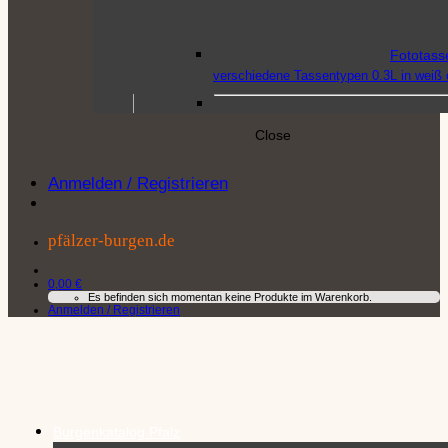
Fototass
verschiedene Tassentypen 0.3L in weiß o
Close
Poster
–
Anmelden / Registrieren
DIN-A4 Format mit verschiedenen Burg
pfälzer-burgen.de
Postkart
Postkarten-Sets à 5 und 
0,00
€
Es befinden sich momentan keine Produkte im Warenkorb.
oder Einzelpostkarten. Auch als Fotocol
Anmelden / Registrieren
Puzzle
–
Qualitätspuzzle in den 
Burgenkatalog Pfalz