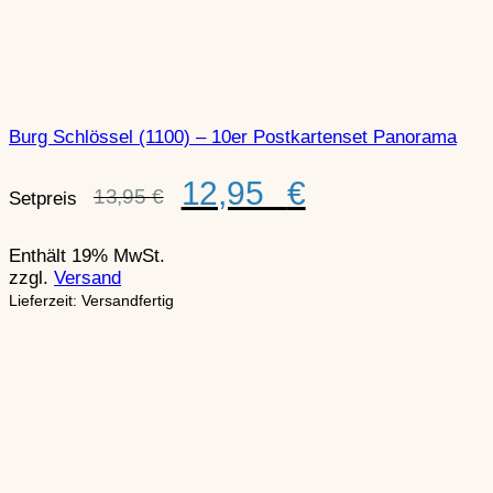
Burg Schlössel (1100) – 10er Postkartenset Panorama
Ursprünglicher
Aktueller
12,95
€
13,95
€
Setpreis
Preis
Preis
war:
ist:
13,95 €
12,95 €.
Enthält 19% MwSt.
zzgl.
Versand
Lieferzeit: Versandfertig