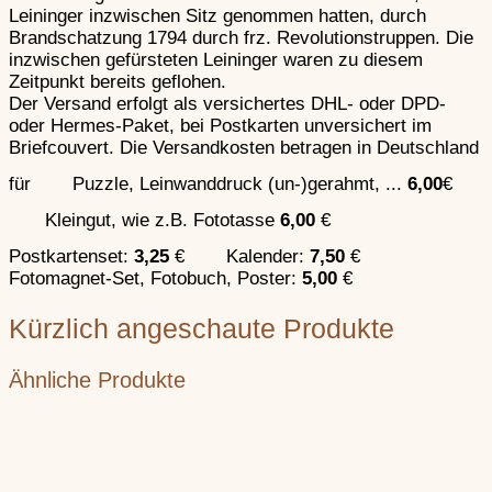
Leininger inzwischen Sitz genommen hatten, durch
Brandschatzung 1794 durch frz. Revolutionstruppen. Die
Artilleriewaffen
inzwischen gefürsteten Leininger waren zu diesem
Zeitpunkt bereits geflohen.
Der Versand erfolgt als versichertes DHL- oder DPD-
oder Hermes-Paket, bei Postkarten unversichert im
Handfeuerwa
Briefcouvert. Die Versandkosten betragen in Deutschland
für
Puzzle, Leinwanddruck (un-)gerahmt, ...
6,00
€
Kleingut, wie z.B. Fototasse
6,00
€
Postkartenset:
3,25
€
Kalender:
7,50
€
Handfeuerwaffen
Fotomagnet-Set, Fotobuch, Poster:
5,00
€
Kürzlich angeschaute Produkte
Ähnliche Produkte