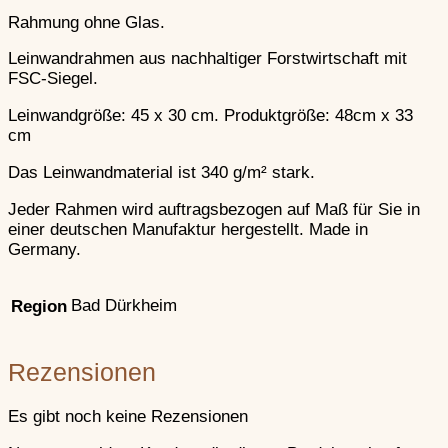
Ablauf einer Belagerung
D u r ch die Mauer
Vorkehrungen in der Burg
Rahmung ohne Glas.
Ü b e r die Mauer
Die Angriffstaktik
U n t e r der Mauer
Leinwandrahmen aus nachhaltiger Forstwirtschaft mit
Der Gegenangriff (Ausfall)
Schließen
FSC-Siegel.
Zerstörungsarten
Annäherung an die Burg
Mit Pulverwaffen gegen Burgen
Leinwandgröße: 45 x 30 cm. Produktgröße: 48cm x 33
Angriff d u r c h das Tor
Schließen
cm
D u r ch die Mauer
Ü b e r die Mauer
Revolutionierung der Kampfführung
Das Leinwandmaterial ist 340 g/m² stark.
U n t e r der Mauer
Früher Einsatz von Steinbüchsen
Der Gegenangriff (Ausfall)
Weiterentwicklung in der Maximilianisch
Jeder Rahmen wird auftragsbezogen auf Maß für Sie in
Zerstörungsarten
Zeitgenössische Waffen
einer deutschen Manufaktur hergestellt. Made in
Mit Pulverwaffen gegen Burgen
Schließen
Germany.
Schließen
Revolutionierung der Kampfführung
Bad Dürkheim
Region
Früher Einsatz von Steinbüchsen
Weiterentwicklung in der Maximilianischen Zeit
Zeitgenössische Waffen
Belagerungs
Rezensionen
Schließen
Hochmittelalter
Es gibt noch keine Rezensionen