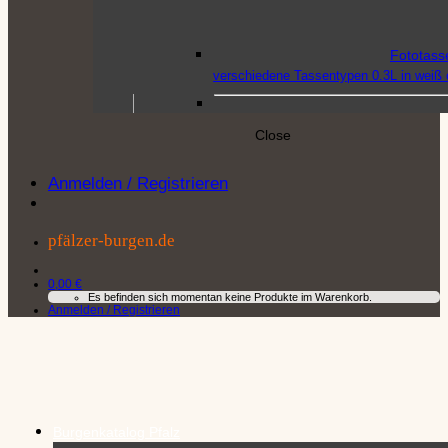
Fototass
verschiedene Tassentypen 0.3L in weiß o
Close
Poster
–
Anmelden / Registrieren
DIN-A4 Format mit verschiedenen Burg
pfälzer-burgen.de
Postkart
Postkarten-Sets à 5 und 
0,00
€
Es befinden sich momentan keine Produkte im Warenkorb.
oder Einzelpostkarten. Auch als Fotocol
Anmelden / Registrieren
Puzzle
–
Qualitätspuzzle in den 
Burgenkatalog Pfalz