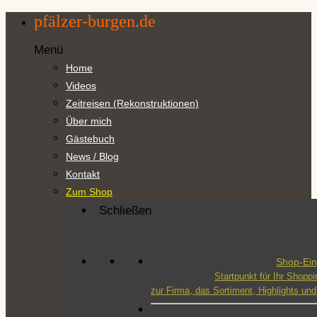
Zum
pfälzer-burgen.de
Inhalt
springen
Menü
Home
Videos
Zeitreisen (Rekonstruktionen)
Über mich
Gästebuch
News / Blog
Kontakt
Zum Shop
Schließen
Shop-Ei
Startpunkt für Ihr Shoppi
zur Firma, das Sortiment, Highlights u