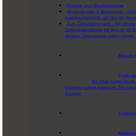
Produkt- und Shopbewertung
Versandkosten & Belieferung
–
Erfa
Auslieferungslogistik und über die Vers
Zum Zahlungsvorgang
–
Wir arbeit
Zahlungsdienstleister, bei dem sie mit K
gängigen Zahlungswege wählen können.
Aktuelle 
Finde da
Mit Filtern kannst Du die
Souvenirs schnell eingrenzen. Der schn
Souvenir.
Fotobüch
Kühlschr