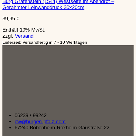
Burg Gräfenstein (1544) Westseite im Abendrot –
Gerahmter Leinwanddruck 30x20cm
39,95
€
Enthält 19% MwSt.
zzgl.
Versand
Lieferzeit: Versandfertig in 7 - 10 Werktagen
06239 / 99242
pw@burgen-pfalz.com
67240 Bobenheim-Roxheim Gaustraße 22