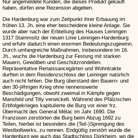
Nur angemeldete Kunden, die dieses Produkt gekauft
haben, dürfen eine Rezension abgeben.
Belagerungsgerät im
Die Hardenburg war zum Zeitpunkt ihrer Erbauung im
Hochmittelalter
frühen 13. Jh. eine eher bescheidene kleine Anlage. Sie
wurde aber nach der Erbteilung des Hauses Leiningen
1317 Stammsitz der neuen Linie Leiningen-Hardenburg
Waffen des R
und erfuhr dadurch einen enormen Bedeutungszugewinn.
Hochmittelalter
Durch umfangreiche Maßnahmen, insbesondere im 16.
Jh., wuchs die Hardenburg zur Festung mit starken
Mauern, Gewölben und Geschützrondellen.
Repräsentative Renaissancegärten und Wohntrakte
durften in dem Residenzschloss der Leininger natürlich
auch nicht fehlen. Die Burg überstand den Bauern- und
Waffen des Ritters im
den 30-j#hrigen Krieg ohne nennenswerte
Hochmittelalter
Beschädigungen, obwohl zweimal in Kämpfe gegen
Mansfeld und Tilly verwickelt. Während des Pfälzischen
Erbfolgekrieges kapitulierte die Burg vor einer frz.
Übermacht des General Mélac im Jahr 1690. Die
Artilleriewaff
Franzosen zerstörten die Burg beim Abzug 1692 zu
Teilen, hierbei ist besonders die (Teil-)Sprengung des
Westbollwerks, zu nennen. Endgütlig zerstört wurde die
Hardenburg wie auch das Stadtschloss Dürkheim, wo die