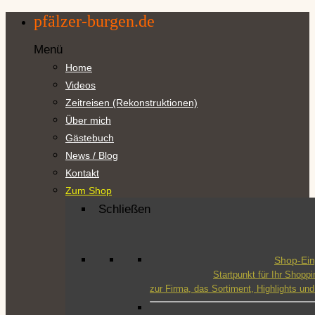
Zum
pfälzer-burgen.de
Inhalt
springen
Menü
Home
Videos
Zeitreisen (Rekonstruktionen)
Über mich
Gästebuch
News / Blog
Kontakt
Zum Shop
Schließen
Shop-Ei
Startpunkt für Ihr Shoppi
zur Firma, das Sortiment, Highlights u