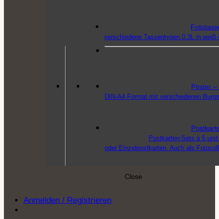
Fototass
verschiedene Tassentypen 0.3L in weiß o
Poster
–
DIN-A4 Format mit verschiedenen Burg
Postkart
Postkarten-Sets à 5 und 
oder Einzelpostkarten. Auch als Fotocol
Close
Puzzle
–
Qualitätspuzzle in den 
Anmelden / Registrieren