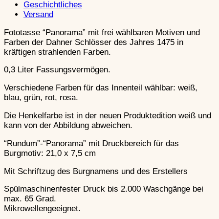
Zeitgenössische Waffen
Geschichtliches
Mit Pulverwaffen gegen Burgen
Schließen
Versand
Schließen
Fototasse “Panorama” mit frei wählbaren Motiven und
Revolutionierung der Kampfführung
Farben der Dahner Schlösser des Jahres 1475 in
Früher Einsatz von Steinbüchsen
kräftigen strahlenden Farben.
Weiterentwicklung in der Maximilianischen Zeit
Zeitgenössische Waffen
Belagerungs
0,3 Liter Fassungsvermögen.
Schließen
Hochmittelalter
Verschiedene Farben für das Innenteil wählbar: weiß,
blau, grün, rot, rosa.
Die Henkelfarbe ist in der neuen Produktedition weiß und
kann von der Abbildung abweichen.
Belagerungsgerät im
Hochmittelalter
“Rundum”-“Panorama” mit Druckbereich für das
Burgmotiv: 21,0 x 7,5 cm
Mit Schriftzug des Burgnamens und des Erstellers
Waffen des R
Hochmittelalter
Spülmaschinenfester Druck bis 2.000 Waschgänge bei
max. 65 Grad.
Mikrowellengeeignet.