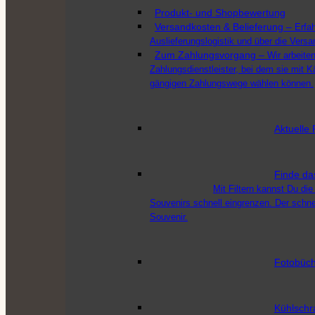
Produkt- und Shopbewertung
Versandkosten & Belieferung
–
Erfa
Auslieferungslogistik und über die Vers
Zum Zahlungsvorgang
–
Wir arbeit
Zahlungsdienstleister, bei dem sie mit K
gängigen Zahlungswege wählen können.
Aktuelle 
Finde da
Mit Filtern kannst Du die
Souvenirs schnell eingrenzen. Der schn
Souvenir.
Fotobüch
Kühlschr