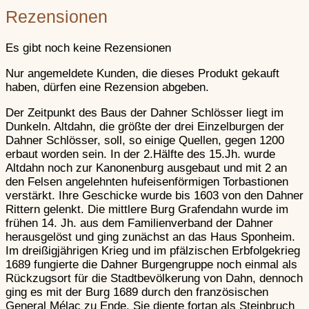
Rezensionen
Waffen des Ritters im
Hochmittelalter
Es gibt noch keine Rezensionen
Nur angemeldete Kunden, die dieses Produkt gekauft
haben, dürfen eine Rezension abgeben.
Artilleriewaff
Der Zeitpunkt des Baus der Dahner Schlösser liegt im
Dunkeln. Altdahn, die größte der drei Einzelburgen der
Dahner Schlösser, soll, so einige Quellen, gegen 1200
erbaut worden sein. In der 2.Hälfte des 15.Jh. wurde
Altdahn noch zur Kanonenburg ausgebaut und mit 2 an
den Felsen angelehnten hufeisenförmigen Torbastionen
Artilleriewaffen
verstärkt. Ihre Geschicke wurde bis 1603 von den Dahner
Rittern gelenkt. Die mittlere Burg Grafendahn wurde im
frühen 14. Jh. aus dem Familienverband der Dahner
herausgelöst und ging zunächst an das Haus Sponheim.
Handfeuerwa
Im dreißigjährigen Krieg und im pfälzischen Erbfolgekrieg
1689 fungierte die Dahner Burgengruppe noch einmal als
Rückzugsort für die Stadtbevölkerung von Dahn, dennoch
ging es mit der Burg 1689 durch den französischen
General Mélac zu Ende. Sie diente fortan als Steinbruch