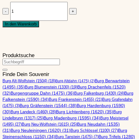
Zur Burgbautechnik im Mittelalter
Ausbau zur “Kanonenburg”
Dahner
Burgtypen
Das Burgsterben in der Pfalz
Burgen
Sonderform: Die Felsenburg
Logbuch der Zerstörung von Burgen
(1475)
Sonderform: Die Ganerbenburg
aus
Bauelemente Burg
In den Warenkorb
Fliehburg als “frühe” Befestigungsform
Südwesten
Schließen
Die salierzeitliche Turmburg
-
Die Burg in der Stauferzeit
Bauelemente Vorbemerkungen
Fototasse
Ausbau zur “Kanonenburg”
Wehrmauern (Überblick)
"Panorama"
Das Burgsterben in der Pfalz
Ringmauer
Menge
Produktsuche
Logbuch der Zerstörung von Burgen
Schildmauer
Suchen
Bauelemente Burg
Hoher Mantel (Mantelmauer)
nach:
Zwingermauer
Schließen
Finde Dein Souvenir
Bergfried
Burg Alt-Wolfstein (1504)
(18)
Burg Berwartstein
Bauelemente Vorbemerkungen
Burg Altdahn (1475)
(2)
Torbauten und Torsicherungen
(1495)
(35)
Burg Blumenstein (1330)
(19)
Burg Drachenfels (1520)
Wehrmauern (Überblick)
Burggraben
(32)
Burgengruppe Dahn (1475)
(36)
Burg Falkenburg (1430)
(24)
Burg
Ringmauer
Brunnen und Zisternen
Falkenstein (1590)
(34)
Burg Frankenstein (1455)
(21)
Schildmauer
Burg Grafendahn
Palas
Burg Gräfenstein (1544)
(38)
Burg Hardenburg (1590)
Hoher Mantel (Mantelmauer)
(1475)
(3)
Aborterker und Abortturm
(30)
Burg Landeck (1460)
(28)
Burg Lichtenberg (1620)
(35)
Burg
Zwingermauer
Burgkapellen
Lindelbrunn (1317)
(25)
Burg Madenburg (1595)
(34)
Burg Meistersel
Bergfried
Kampf um Burgen
(1495)
(27)
Burg Neu-Wolfstein (1615)
(25)
Burg Neudahn (1535)
Torbauten und Torsicherungen
Schließen
(31)
Burg Neuleiningen (1620)
(31)
Burg Schlössel (1100)
(27)
Burg
Burggraben
Steinenschloss (1150)
(34)
Burg Tanstein (1475)
(7)
Burg Trifels (1280)
Brunnen und Zisternen