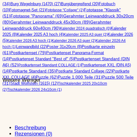
Burgenkampf im Hochmittelalter
(34)
Burg Wegelnburg (1470)
(27)
Burgübergreifend
(20)
Fotobuch
Palas
Schließen
(10)
Fotomagnet-Set
(21)
Fototasse "Klassik"
Aborterker und Abortturm
Fototasse "Collage"
(2)
Fototasse "Panorama"
(69)
Gerahmter Leinwanddruck 30x20cm
(51)
Burgkapellen
Vorbemerkungen zum Burgenkampf
(80)
Gerahmter Leinwanddruck 45x30cm
(89)
Gerahmter
Ausgangspunkt: Die Fehde
Kampf um Burgen
Leinwanddruck 60x40cm
(90)
Kalender
Kalender 2024 quadratisch
(0)
Ablauf einer Belagerung
Schließen
2025
(8)
Kalender 2025 A3 hoch
(4)
Kalender 2026
Kalender 2025 A3 quer
(2)
Vorkehrungen in der Burg
Burgenkampf im Hochmittelalter
(5)
Kalender 2026 A3 hoch
(1)
Kalender 2026 A3 quer
(2)
Kalender 2026 A4
Die Angriffstaktik
Postkarte einzeln
Leinwandbild
(22)
Poster 31x20cm
(8)
hoch
(1)
Schließen
Schließen
(61)
Postkartenset
(79)
Postkartenset Panorama-Format
Vorbemerkungen zum Burgenkampf
Annäherung an die Burg
(14)
Postkartenset Standard "Best of"
(5)
Postkartenset Standard (DIN
Ausgangspunkt: Die Fehde
Angriff d u r c h das Tor
A6)
(52)
Postkartenset XXL (DIN A5)
Postkartenset Standard COLLAGE
(1)
Ablauf einer Belagerung
D u r ch die Mauer
(14)
Postkarte Standard
(35)
Postkarte Standard Collage
(22)
Postkarte
Vorkehrungen in der Burg
Ü b e r die Mauer
Puzzle
(62)
XXL COLLAGE
(4)
Puzzle 1.000 Teile
(31)
Puzzle 500 Teile
Weitere
Weniger
Die Angriffstaktik
U n t e r der Mauer
(31)
Stadt Wolfstein (1615)
(12)
Tischkalender 2025 20x10cm
Der Gegenangriff (Ausfall)
Schließen
(2)
Tischkalender 2026 24x10cm
(1)
Zerstörungsarten
Annäherung an die Burg
Mit Pulverwaffen gegen Burgen
Angriff d u r c h das Tor
Schließen
D u r ch die Mauer
Ü b e r die Mauer
Revolutionierung der Kampfführung
U n t e r der Mauer
Früher Einsatz von Steinbüchsen
Beschreibung
Der Gegenangriff (Ausfall)
Weiterentwicklung in der Maximilianisch
Rezensionen (0)
Zerstörungsarten