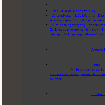
Produkt- und Shopbewertung
Versandkosten & Belieferung
–
Erfa
Auslieferungslogistik und über die Vers
Zum Zahlungsvorgang
–
Wir arbeit
Zahlungsdienstleister, bei dem sie mit K
gängigen Zahlungswege wählen können.
Aktuelle 
Finde da
Mit Filtern kannst Du die
Souvenirs schnell eingrenzen. Der schn
Souvenir.
Fotobüch