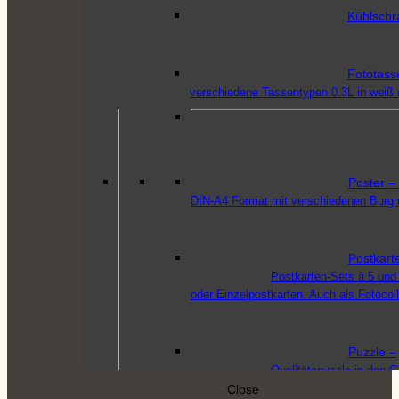
Kühlschr
Fototass
verschiedene Tassentypen 0.3L in weiß o
Poster
–
DIN-A4 Format mit verschiedenen Burg
Postkart
Postkarten-Sets à 5 und 
oder Einzelpostkarten. Auch als Fotocol
Puzzle
–
Qualitätspuzzle in den 
Close