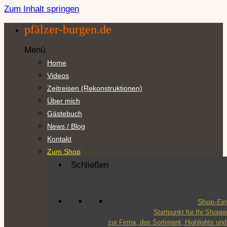
Zum Inhalt springen
pfälzer-burgen.de
Menü
Home
Videos
Zeitreisen (Rekonstruktionen)
Über mich
Gästebuch
News / Blog
Kontakt
Zum Shop
Schließen
Shop-Ei
Startpunkt für Ihr Shoppi
zur Firma, das Sortiment, Highlights u