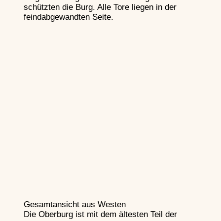
Hochmittelalter
schützten die Burg. Alle Tore liegen in der
feindabgewandten Seite.
Waffen des Ritters im
Hochmittelalter
Artilleriewaff
Artilleriewaffen
Gesamtansicht aus Westen
Handfeuerwa
Die Oberburg ist mit dem ältesten Teil der