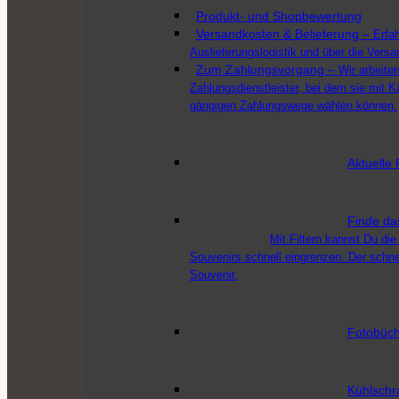
Produkt- und Shopbewertung
Versandkosten & Belieferung
–
Erfa
Auslieferungslogistik und über die Vers
Zum Zahlungsvorgang
–
Wir arbeit
Zahlungsdienstleister, bei dem sie mit K
gängigen Zahlungswege wählen können.
Aktuelle 
Finde da
Mit Filtern kannst Du die
Souvenirs schnell eingrenzen. Der schn
Souvenir.
Fotobüch
Kühlschr