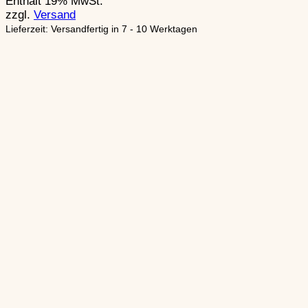
Enthält 19% MwSt.
zzgl.
Versand
Lieferzeit: Versandfertig in 7 - 10 Werktagen
Belagerungsgerät im
Hochmittelalter
Waffen des R
Hochmittelalter
Waffen des Ritters im
Hochmittelalter
Artilleriewaff