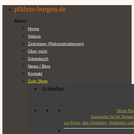
Zum
pfälzer-burgen.de
Inhalt
springen
Menü
Home
Videos
Zeitreisen (Rekonstruktionen)
Über mich
Gästebuch
News / Blog
Kontakt
Zum Shop
Schließen
Shop-Ei
Startpunkt für Ihr Shoppi
zur Firma, das Sortiment, Highlights u