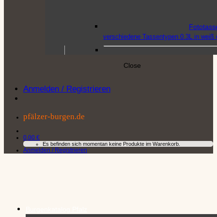
Fototass
verschiedene Tassentypen 0.3L in weiß o
Close
Poster
–
Anmelden / Registrieren
DIN-A4 Format mit verschiedenen Burg
pfälzer-burgen.de
Postkart
Postkarten-Sets à 5 und 
0,00
€
Es befinden sich momentan keine Produkte im Warenkorb.
oder Einzelpostkarten. Auch als Fotocol
Anmelden / Registrieren
Puzzle
–
Qualitätspuzzle in den 
Burgenkatalog Pfalz