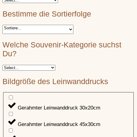
Scharfenberg
–
Schlössel
–
Südliche Weinstraße
Bestimme die Sortierfolge
Weinstraße
Schlössel
–
Spangenber
Weinstraße
a.d.W.
Welche Souvenir-Kategorie suchst
Du?
Spangenberg
–
Steinenschlo
Neustadt a.d.W.
Südwestpfalz
Bildgröße des Leinwanddrucks
Steinenschloss
–
Tanstein
–
Südwestpfalz
Trifels
–
Tanstein
–
Gerahmter Leinwanddruck 30x20cm
Südwestpfalz
Gerahmter Leinwanddruck 45x30cm
Wegelnburg
–
Burgenkunde
Trifels
–