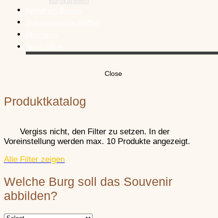
Neu-Wolfstei
Burgkapellen
Kampf um Burgen
Neu-Wolfstein
–
Zeitgenössische Waffen
Kusel
Steinens
Neudahn
–
Über mich
Produktsortiment zur Bu
News / Blog
Neudahn
–
Schließen
Neuleiningen
Südwestpfalz
Trifels –
Alles zum Newsletter
Close
Dürkheim
Produktsortiment zur Rei
Zum Newsletter anmelden
Mein Burgenblog
Neuleiningen
–
Produktkatalog
Gästebuch
Neuscharfen
Dürkheim
Wegelnb
Kontakt
Weinstraße
Videos
Vergiss nicht, den Filter zu setzen. In der
Neuscharfeneck
–
Voreinstellung werden max. 10 Produkte angezeigt.
Ramburg
–
Südliche Weinstraße
Weinstraße
Alle Filter zeigen
Welche Burg soll das Souvenir
Ramburg
–
Scharfenber
Weinstraße
abbilden?
Weinstraße